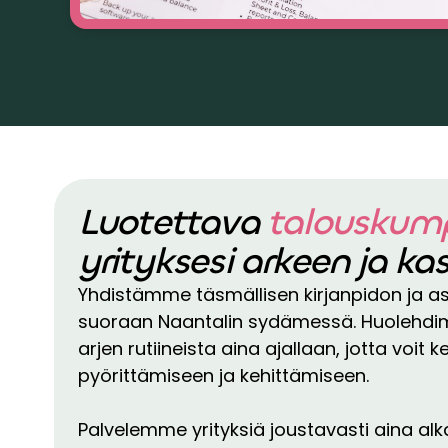
Luotettava
talouskum
yrityksesi arkeen ja k
Yhdistämme täsmällisen kirjanpidon ja 
suoraan Naantalin sydämessä. Huolehdimme
arjen rutiineista aina ajallaan, jotta voit 
pyörittämiseen ja kehittämiseen.
Palvelemme yrityksiä joustavasti aina alkav