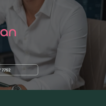
aan
?
7 7752