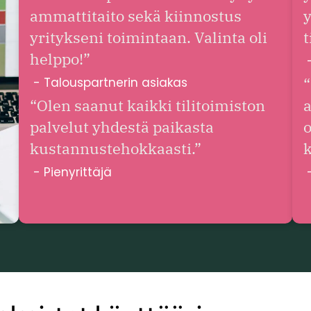
ammattitaito sekä kiinnostus
y
yritykseni toimintaan. Valinta oli
t
helppo!”
“
- Talouspartnerin asiakas
“Olen saanut kaikki tilitoimiston
a
palvelut yhdestä paikasta
o
kustannustehokkaasti.”
k
- Pienyrittäjä