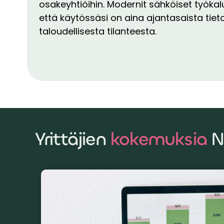
osakeyhtiöihin. Modernit sähköiset työkal
että käytössäsi on aina ajantasaista tiet
taloudellisesta tilanteesta.
Yrittäjien
kokemuksia
N