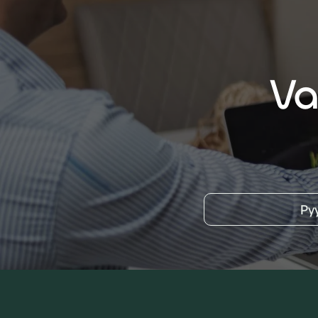
Va
Py