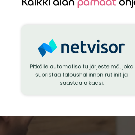
Kaikki alan
parhaat
ohj
Pitkälle automatisoitu järjestelmä, joka
suoristaa taloushallinnon rutiinit ja
säästää aikaasi.