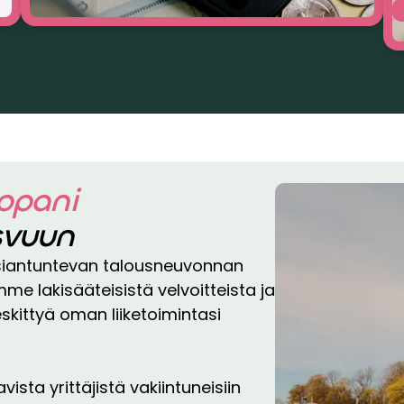
ppani
asvuun
asiantuntevan talousneuvonnan
 lakisääteisistä velvoitteista ja
keskittyä oman liiketoimintasi
ista yrittäjistä vakiintuneisiin