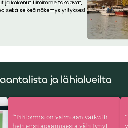
ut ja kokenut tiimimme takaavat,
oa sekä selkeä näkemys yrityksesi
aantalista ja lähialueilta
“Tilitoimiston valintaan vaikutti
“
heti ensitapaamisesta välittynyt
y