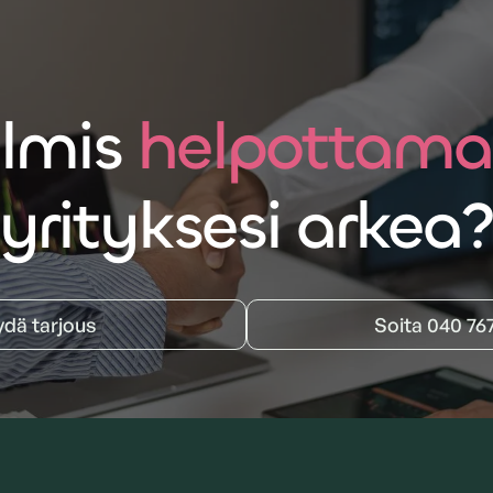
lmis
helpottam
yrityksesi arkea
ydä tarjous
Soita 040 76