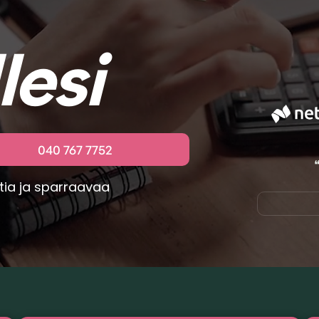
lesi
040 767 7752
ntia ja sparraavaa